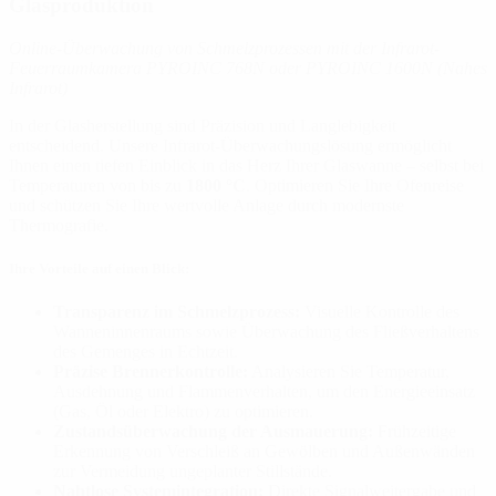
Glasproduktion
Online-Überwachung von Schmelzprozessen mit der Infrarot-
Feuerraumkamera PYROINC 768N oder PYROINC 1600N (Nahes
Infrarot)
In der Glasherstellung sind Präzision und Langlebigkeit
entscheidend. Unsere Infrarot-Überwachungslösung ermöglicht
Ihnen einen tiefen Einblick in das Herz Ihrer Glaswanne – selbst bei
Temperaturen von bis zu
1800 °C
. Optimieren Sie Ihre Ofenreise
und schützen Sie Ihre wertvolle Anlage durch modernste
Thermografie.
Ihre Vorteile auf einen Blick:
Transparenz im Schmelzprozess:
Visuelle Kontrolle des
Wanneninnenraums sowie Überwachung des Fließverhaltens
des Gemenges in Echtzeit.
Präzise Brennerkontrolle:
Analysieren Sie Temperatur,
Ausdehnung und Flammenverhalten, um den Energieeinsatz
(Gas, Öl oder Elektro) zu optimieren.
Zustandsüberwachung der Ausmauerung:
Frühzeitige
Erkennung von Verschleiß an Gewölben und Außenwänden
zur Vermeidung ungeplanter Stillstände.
Nahtlose Systemintegration:
Direkte Signalweitergabe und