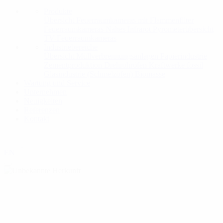
Produkte
Übersicht
Feuerraumkameras mit Flammenfilter
Feuerraumkameras Nahes Infrarot
Pyrometerübersicht
TV-Feuerraumkameras
Industriebereiche
Übersicht
Müllverbrennungsanlagen
Papierindustrie
Zementproduktion
Drehrohröfen
Kraftwerke fossil
Glasindustrie (Schmelzöfen)
Biomasse
Wartung und Service
Unternehmen
Neuigkeiten
Referenzen
Kontakt
EN