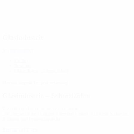
Glasindustrie
Systemlösungen
Home |
Produkte |
Glasindustrie (Schmelzöfen)
Überwachung mit Temperaturmessung
Glasindustrie – Schmelzöfen
Zuverlässige Feuerraumüberwachung mit
hochtemperaturbeständigen Kamerasystemen – für mehr Sicherheit,
Effizienz und Prozesskontrolle.
Beratung anfragen