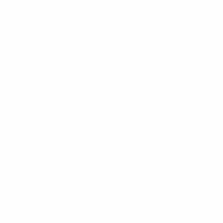
Alarmausgabe an Ihr bestehendes Prozessleitsystem (PLS).
Technische Highlights für raue Umgebungen:
Hochauflösende Thermografie:
768×576 Pixel mit bis zu
50 Bildern pro Sekunde für flüssige Echtzeitdaten.
Robuste Bauweise:
Spezielle Feuerraumsonde mit
Wasserkühlung und patentierter Freiblaseinrichtung für
Umgebungen bis
1800 °C
.
Maximale Sicherheit:
Automatische Verfahrvorrichtung
(Notrückzug), die das System bei kritischen Bedingungen
selbstständig schützt.
Flexibilität:
Temperaturmessbereiche von
600 °C bis 3000
°C
mit optionalen Flammenfiltern.
Sichern Sie Ihre Produktion ab.
Mit der PYROINC 768N /
1600N erkennen Sie Unregelmäßigkeiten in einem frühen Stadium
und dokumentieren Ihre gesamte Ofenreise lückenlos.
Downloads
CMV_Glaswanne_2026.pdf
Download