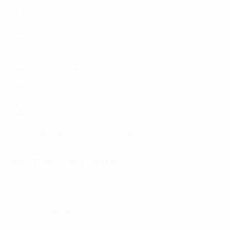
Produkte
Produkte
Müllverbrennungsanlagen
Müllverbrennungsanlagen
Rückgewinnungskessel
Rückgewinnungskessel
Zinkrecycling System
Zinkrecycling System
Drehrohröfen
Drehrohröfen
Wartung und Service
Wartung und Service
Über uns
Über uns
Partner
Partner
Karriere
Karriere
Kontakt
Kontakt
Datenschutzerklärung
Impressum
AGB
© 2026 CMV Systems GmbH & Co. KG
Diese Website nutzt Cookies
Zur Optimierung und Sicherheit: Mit „Akzeptieren“ stimmen Sie
allen Cookies zu, mit „Ablehnen“ nur notwendigen. Über
„Einstellungen“ können Sie Ihre Auswahl anpassen. Details in
unserer
Datenschutzerklärung
und im
Impressum
.
Notwendig
(erforderlich)
Statistik