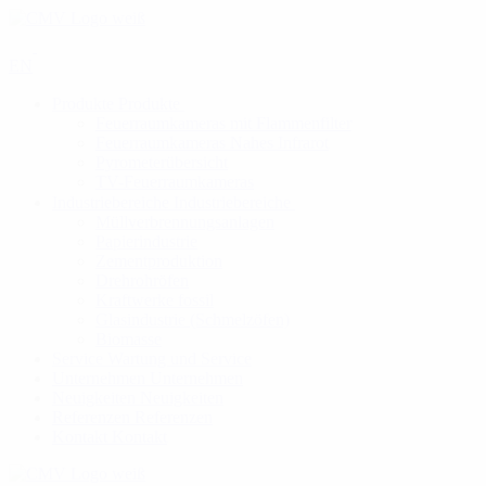
EN
Produkte
Produkte
Feuerraumkameras mit Flammenfilter
Feuerraumkameras Nahes Infrarot
Pyrometerübersicht
TV-Feuerraumkameras
Industriebereiche
Industriebereiche
Müllverbrennungsanlagen
Papierindustrie
Zementproduktion
Drehrohröfen
Kraftwerke fossil
Glasindustrie (Schmelzöfen)
Biomasse
Service
Wartung und Service
Unternehmen
Unternehmen
Neuigkeiten
Neuigkeiten
Referenzen
Referenzen
Kontakt
Kontakt