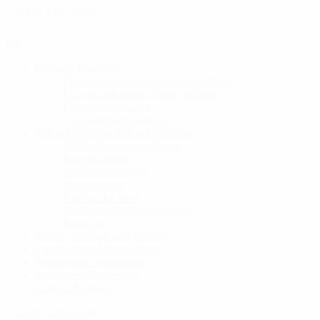
EN
Produkte
Produkte
Feuerraumkameras mit Flammenfilter
Feuerraumkameras Nahes Infrarot
Pyrometerübersicht
TV-Feuerraumkameras
Industriebereiche
Industriebereiche
Müllverbrennungsanlagen
Papierindustrie
Zementproduktion
Drehrohröfen
Kraftwerke fossil
Glasindustrie (Schmelzöfen)
Biomasse
Service
Wartung und Service
Unternehmen
Unternehmen
Neuigkeiten
Neuigkeiten
Referenzen
Referenzen
Kontakt
Kontakt