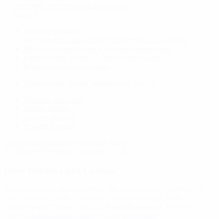
Produkte
Produkte
Müllverbrennungsanlagen
Müllverbrennungsanlagen
Rückgewinnungskessel
Rückgewinnungskessel
Zinkrecycling System
Zinkrecycling System
Drehrohröfen
Drehrohröfen
Wartung und Service
Wartung und Service
Über uns
Über uns
Partner
Partner
Karriere
Karriere
Kontakt
Kontakt
Datenschutzerklärung
Impressum
AGB
© 2026 CMV Systems GmbH & Co. KG
Diese Website nutzt Cookies
Zur Optimierung und Sicherheit: Mit „Akzeptieren“ stimmen Sie
allen Cookies zu, mit „Ablehnen“ nur notwendigen. Über
„Einstellungen“ können Sie Ihre Auswahl anpassen. Details in
unserer
Datenschutzerklärung
und im
Impressum
.