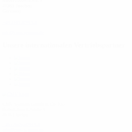
Robert-Bosch-Str. 9
41363 Juechen
Germany
+49 2165 87915-0
info@cmv-systems.de
Unsere internationalen Vertriebspartner
CMV Systems GmbH & Co. KG
Robert-Bosch-Straße 9
41363 Jüchen
+49 (2165) 87915-0
info@cmv-systems.de