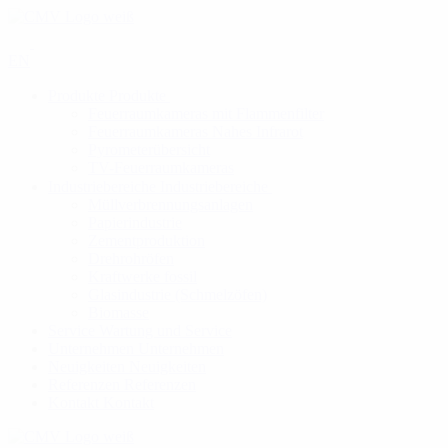
EN
Produkte
Produkte
Feuerraumkameras mit Flammenfilter
Feuerraumkameras Nahes Infrarot
Pyrometerübersicht
TV-Feuerraumkameras
Industriebereiche
Industriebereiche
Müllverbrennungsanlagen
Papierindustrie
Zementproduktion
Drehrohröfen
Kraftwerke fossil
Glasindustrie (Schmelzöfen)
Biomasse
Service
Wartung und Service
Unternehmen
Unternehmen
Neuigkeiten
Neuigkeiten
Referenzen
Referenzen
Kontakt
Kontakt