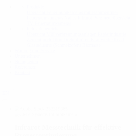
Produkte
Übersicht
Feuerraumkameras mit Flammenfilter
Feuerraumkameras Nahes Infrarot
Pyrometerübersicht
TV-Feuerraumkameras
Industriebereiche
Übersicht
Müllverbrennungsanlagen
Papierindustrie
Zementproduktion
Drehrohröfen
Kraftwerke fossil
Glasindustrie (Schmelzöfen)
Biomasse
Wartung und Service
Unternehmen
Neuigkeiten
Referenzen
Kontakt
EN
Infrarot Messtechnik für effektive
Prozessoptimierung