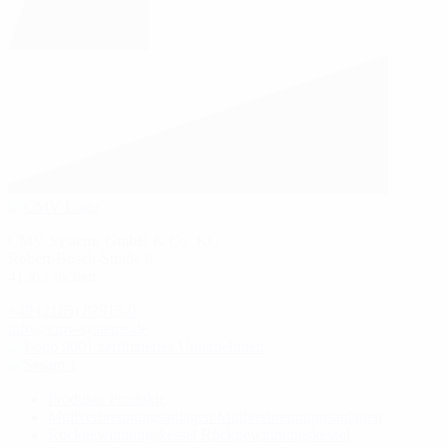
CMV Systems GmbH & Co. KG
Robert-Bosch-Straße 9
41363 Jüchen
+49 (2165) 87915-0
info@cmv-systems.de
Produkte
Produkte
Müllverbrennungsanlagen
Müllverbrennungsanlagen
Rückgewinnungskessel
Rückgewinnungskessel