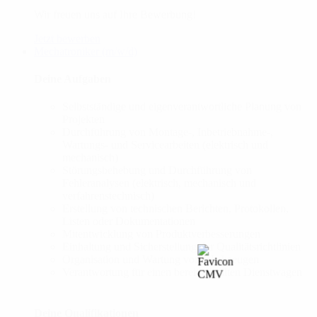
Wir freuen uns auf Ihre Bewerbung!
Jetzt bewerben
Mechatroniker (m/w/d)
Deine Aufgaben
Selbstständige und eigenverantwortliche Planung von
Projekten
Durchführung von Montage-, Inbetriebnahme-,
Wartungs- und Servicearbeiten (elektrisch und
mechanisch)
Störungsbehebung und Durchführung von
Fehleranalysen (elektrisch, mechanisch und
verfahrenstechnisch)
Erstellung von technischen Berichten, Protokollen,
Listen oder Dokumentationen
Mitentwicklung von Produktverbesserungen
Einhaltung und Sicherstellung der Qualitätsrichtlinien
Organisation und Wartung von Werkzeugen
Verantwortung für einen bereitgestellten Dienstwagen
Deine Qualifikationen